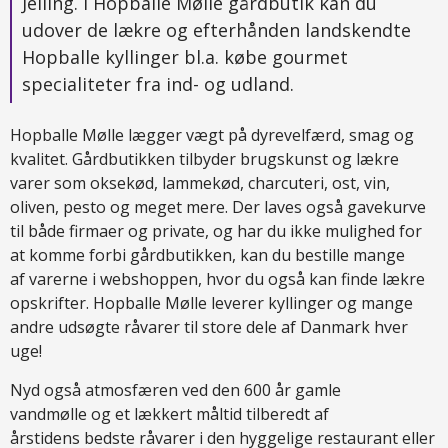
Jelling. I Hopballe Mølle gårdbutik kan du
udover de lækre og efterhånden landskendte
Hopballe kyllinger bl.a. købe gourmet
specialiteter fra ind- og udland.
Hopballe Mølle lægger vægt på dyrevelfærd, smag og
kvalitet. Gårdbutikken tilbyder brugskunst og lækre
varer som oksekød, lammekød, charcuteri, ost, vin,
oliven, pesto og meget mere. Der laves også gavekurve
til både firmaer og private, og har du ikke mulighed for
at komme forbi gårdbutikken, kan du bestille mange
af varerne i webshoppen, hvor du også kan finde lækre
opskrifter. Hopballe Mølle leverer kyllinger og mange
andre udsøgte råvarer til store dele af Danmark hver
uge!
Nyd også atmosfæren ved den 600 år gamle
vandmølle og et lækkert måltid tilberedt af
årstidens bedste råvarer i den hyggelige restaurant eller