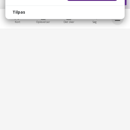
Tilpas
Kort
Oplevelser
Det sker
Søg
bellis_cookie_consent
1 år
Bruges til at gemme brugerens cookie-samtykke.
Bellis © 2026
bellis_session
2 timer
Bellis ApS
Bruges til at identificere brugerens browsersession.
Overblik
Brobygårdvej 17
5230 Odense M
XSRF-TOKEN
2 timer
CVR: 39330091
Medlemslogin
Bruges til at sikre både brugeren og websitet mod
cross-site request forgery-angreb.
Mine oplevelser
Hjælpecenter
_cf_bm
1 dag
Bellis
Cloudflare bot management cookie.
Handelsbetingelser
cf_clearance
4 uger