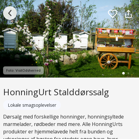
Foto: VisitOdsherred
HonningUrt Stalddørssalg
Lokale smagsoplevelser
Dørsalg med forskellige honninger, honningsyltede
marmelader, rødbeder med mere. Alle HonningUrts
produkter er hjemmelavede helt fra bunden og