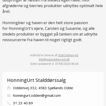
udspringer af høsten fra stedets egen have, hvor
afgrøderne og biernes produkter udnyttes optimalt hele
året.
Honningbier og haven er den helt store passion
for HonningUrt's ejere, Carsten og Susanne, og alle
stedets produkter er bygget på tanken om at udnytte
ressourcerne fra haven til noget rigtigt godt.
Indhold er leveret af
VisitOdsherred
thb@visitodsherred.dk
Sidst opdateret d. 07/05/2026 08:28
HonningUrt Stalddørssalg
Oddenvej 332, 4583 Sjællands Odde
honningurt.odden@gmail.com
31 23 40 89