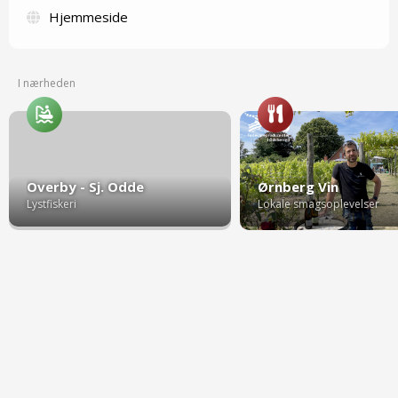
Hjemmeside
I nærheden
Overby - Sj. Odde
Ørnberg Vin
Lystfiskeri
Lokale smagsoplevelser