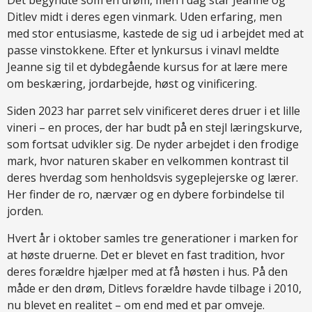
Det begyndte som en drøm, men i dag står Jeanne og
Ditlev midt i deres egen vinmark. Uden erfaring, men
med stor entusiasme, kastede de sig ud i arbejdet med at
passe vinstokkene. Efter et lynkursus i vinavl meldte
Jeanne sig til et dybdegående kursus for at lære mere
om beskæring, jordarbejde, høst og vinificering.
Siden 2023 har parret selv vinificeret deres druer i et lille
vineri – en proces, der har budt på en stejl læringskurve,
som fortsat udvikler sig. De nyder arbejdet i den frodige
mark, hvor naturen skaber en velkommen kontrast til
deres hverdag som henholdsvis sygeplejerske og lærer.
Her finder de ro, nærvær og en dybere forbindelse til
jorden.
Hvert år i oktober samles tre generationer i marken for
at høste druerne. Det er blevet en fast tradition, hvor
deres forældre hjælper med at få høsten i hus. På den
måde er den drøm, Ditlevs forældre havde tilbage i 2010,
nu blevet en realitet – om end med et par omveje.