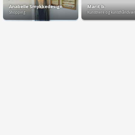
Anabelle Smykkedesign
Marit b.
Shopping
Kunstnere og kunsthåndvæ