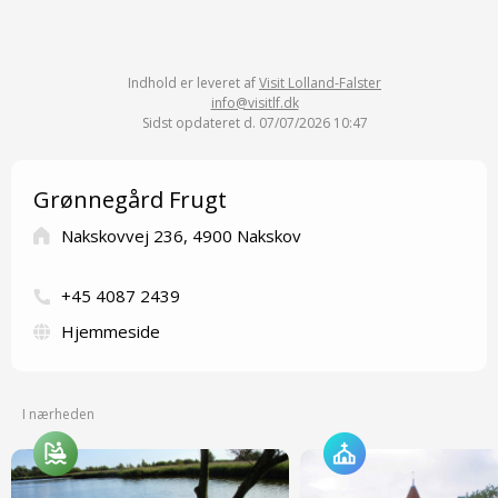
Indhold er leveret af
Visit Lolland-Falster
info@visitlf.dk
Sidst opdateret d. 07/07/2026 10:47
Grønnegård Frugt
Nakskovvej 236, 4900 Nakskov
+45 4087 2439
Hjemmeside
I nærheden