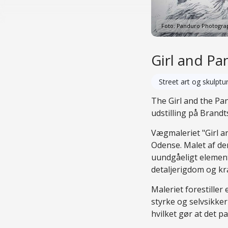
Foto: Panduro Photogra
Girl and Pa
Street art og skulptu
The Girl and the Pa
udstilling på Brandts
Vægmaleriet "Girl a
Odense. Malet af den
uundgåeligt elemen
detaljerigdom og kr
Maleriet forestille
styrke og selvsikke
hvilket gør at det 