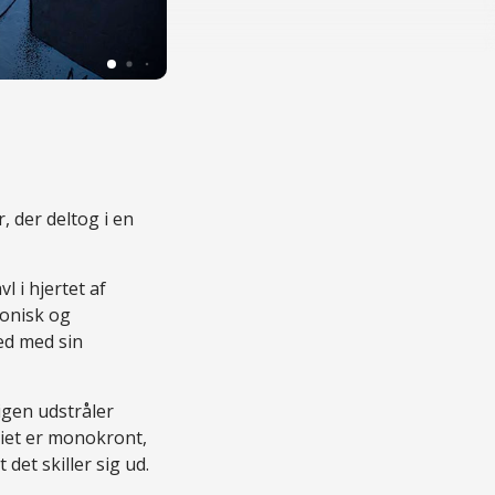
© VisitOdense | Foto: Steffen Palmø
 der deltog i en
 i hjertet af
konisk og
ed med sin
igen udstråler
riet er monokront,
det skiller sig ud.