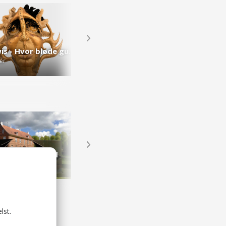
Tau Lewis - Hvor bløde guder gror
er
rk Hollufgaard
Odense Golfklub
parker
Golfbaner
lst.