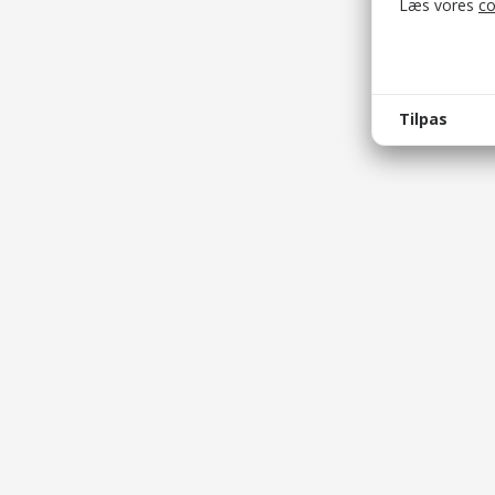
Læs vores
co
Tilpas
bellis_
Bruges t
bellis_s
Bruges t
Bellis © 2026
XSRF-T
Bellis ApS
Bruges t
Brobygårdvej 17
5230 Odense M
_cf_bm