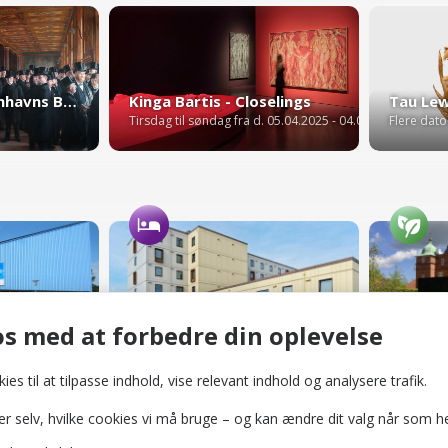
Krøyer: Fra Københavns Børs
Kinga Bartis - Closelings
Tirsdag til søndag fra d. 05.04.2025 - 04.01
Flere dato
øjme
Aiden Odense | Best Western
Naturpa
lande
Hoteller
Haver og 
s med at forbedre din oplevelse
ies til at tilpasse indhold, vise relevant indhold og analysere trafik.
selv, hvilke cookies vi må bruge – og kan ændre dit valg når som he