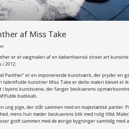
phy
nther af Miss Take
rer
nther er et vægmaleri af en københavnsk street art kunstner,
 i 2012.
nd Panther" er en imponerende kunstværk, der pryder en gavl
 talentfulde kunstner Miss Take er dette maleri blevet et i
t i byens kunstscene, der fanger beskuerens opmærksomh
aftfulde budskab.
r en ung pige, der står sammen med en majestætisk panter. P
rhed, mens hun møder beskuerens blik med rolig tillid. Male
passer godt sammen med de øvrige bygninger samtidig med at 