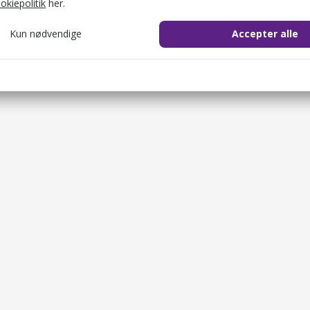
okiepolitik
her.
Kun nødvendige
Accepter alle
cookie_consent
1 år
il at gemme brugerens cookie-samtykke.
ession
2 timer
il at identificere brugerens browsersession.
Sælg gavekort
OKEN
2 timer
Restauranter
il at sikre både brugeren og websitet mod cross-site request forgery-
Overnatningsste
1 dag
Oplevelsesværte