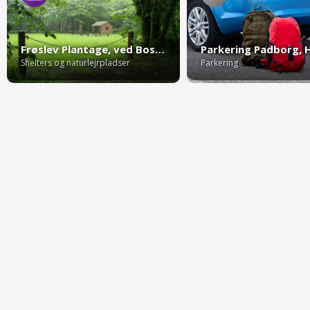
Frøslev Plantage, ved Bossens Sten
Shelters og naturlejrpladser
Parkering