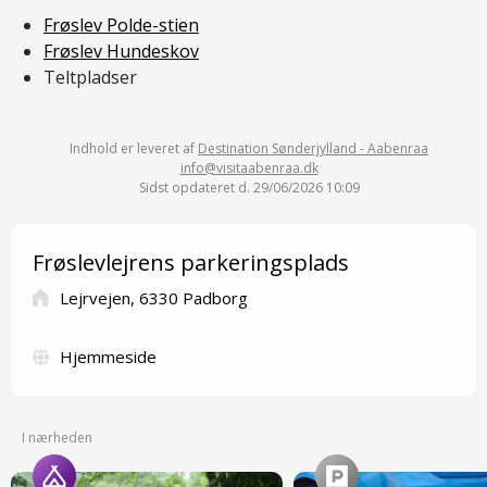
Frøslev Polde-stien
Frøslev Hundeskov
Teltpladser
Indhold er leveret af
Destination Sønderjylland - Aabenraa
info@visitaabenraa.dk
Sidst opdateret d. 29/06/2026 10:09
Frøslevlejrens parkeringsplads
Lejrvejen, 6330 Padborg
Hjemmeside
I nærheden