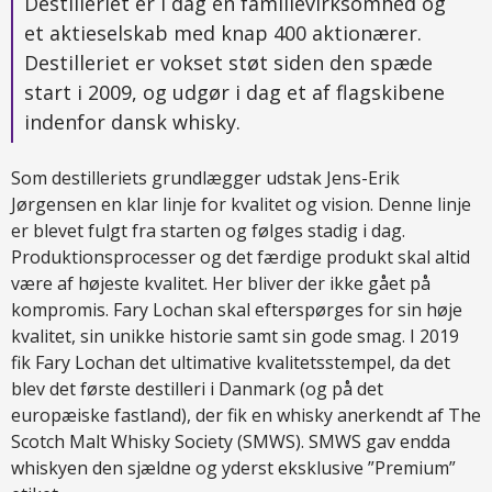
Destilleriet er i dag en familievirksomhed og
et aktieselskab med knap 400 aktionærer.
Destilleriet er vokset støt siden den spæde
start i 2009, og udgør i dag et af flagskibene
indenfor dansk whisky.
Som destilleriets grundlægger udstak Jens-Erik
Jørgensen en klar linje for kvalitet og vision. Denne linje
er blevet fulgt fra starten og følges stadig i dag.
Produktionsprocesser og det færdige produkt skal altid
være af højeste kvalitet. Her bliver der ikke gået på
kompromis. Fary Lochan skal efterspørges for sin høje
kvalitet, sin unikke historie samt sin gode smag. I 2019
fik Fary Lochan det ultimative kvalitetsstempel, da det
blev det første destilleri i Danmark (og på det
europæiske fastland), der fik en whisky anerkendt af The
Scotch Malt Whisky Society (SMWS). SMWS gav endda
whiskyen den sjældne og yderst eksklusive ”Premium”