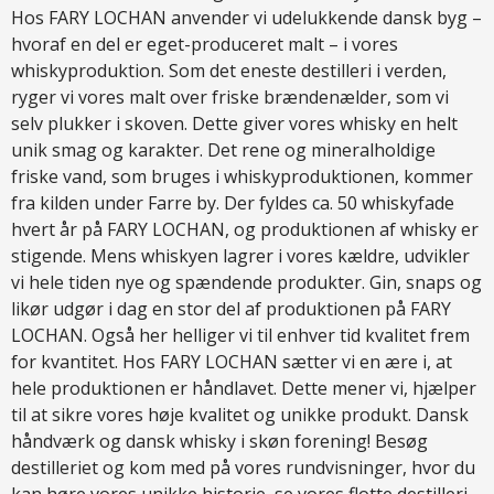
Hos FARY LOCHAN anvender vi udelukkende dansk byg –
hvoraf en del er eget-produceret malt – i vores
whiskyproduktion. Som det eneste destilleri i verden,
ryger vi vores malt over friske brændenælder, som vi
selv plukker i skoven. Dette giver vores whisky en helt
unik smag og karakter. Det rene og mineralholdige
friske vand, som bruges i whiskyproduktionen, kommer
fra kilden under Farre by. Der fyldes ca. 50 whiskyfade
hvert år på FARY LOCHAN, og produktionen af whisky er
stigende. Mens whiskyen lagrer i vores kældre, udvikler
vi hele tiden nye og spændende produkter. Gin, snaps og
likør udgør i dag en stor del af produktionen på FARY
LOCHAN. Også her helliger vi til enhver tid kvalitet frem
for kvantitet. Hos FARY LOCHAN sætter vi en ære i, at
hele produktionen er håndlavet. Dette mener vi, hjælper
til at sikre vores høje kvalitet og unikke produkt. Dansk
håndværk og dansk whisky i skøn forening! Besøg
destilleriet og kom med på vores rundvisninger, hvor du