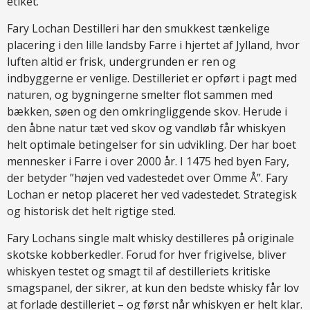
etiket.
Fary Lochan Destilleri har den smukkest tænkelige
placering i den lille landsby Farre i hjertet af Jylland, hvor
luften altid er frisk, undergrunden er ren og
indbyggerne er venlige. Destilleriet er opført i pagt med
naturen, og bygningerne smelter flot sammen med
bækken, søen og den omkringliggende skov. Herude i
den åbne natur tæt ved skov og vandløb får whiskyen
helt optimale betingelser for sin udvikling. Der har boet
mennesker i Farre i over 2000 år. I 1475 hed byen Fary,
der betyder ”højen ved vadestedet over Omme Å”. Fary
Lochan er netop placeret her ved vadestedet. Strategisk
og historisk det helt rigtige sted.
Fary Lochans single malt whisky destilleres på originale
skotske kobberkedler. Forud for hver frigivelse, bliver
whiskyen testet og smagt til af destilleriets kritiske
smagspanel, der sikrer, at kun den bedste whisky får lov
at forlade destilleriet – og først når whiskyen er helt klar.