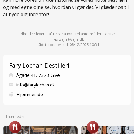
kan høre vores unikke historie, se vores flotte destilleri
og med egne øjne se, hvordan vi gør det. Vi glæder os til
at byde dig indenfor!
Indhold er leveret af
Destination Trekantområdet – VisitVejle
visitvejle@vejle.dk
Sidst opdateret d. 08/12/2025 10:34
Fary Lochan Destilleri
Ågade 41, 7323 Give
info@farylochan.dk
Hjemmeside
I nærheden