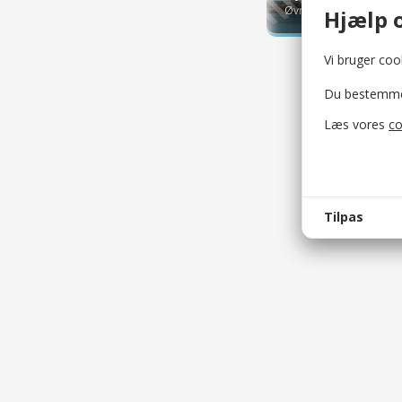
Øvrige attraktioner
Hjælp o
Vi bruger cook
Du bestemmer 
Læs vores
co
Tilpas
bellis_
Bruges t