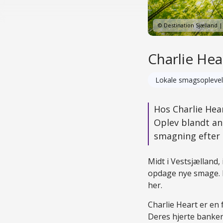
© Destination Sjælland |
Charlie Hear
Lokale smagsoplevel
Hos Charlie Hear
Oplev blandt an
smagning efter 
Midt i Vestsjælland,
opdage nye smage. H
her.
Charlie Heart er en
Deres hjerte banker 