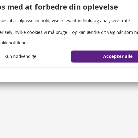
Shelters og naturlejrpladser
Fortidsmi
s med at forbedre din oplevelse
ies til at tilpasse indhold, vise relevant indhold og analysere trafik.
selv, hvilke cookies vi må bruge – og kan ændre dit valg når som he
okiepolitik
her.
Kun nødvendige
Accepter alle
cookie_consent
1 år
il at gemme brugerens cookie-samtykke.