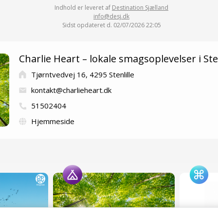
Indhold er leveret af
Destination Sjælland
info@desj.dk
Sidst opdateret d. 02/07/2026 22:05
Charlie Heart – lokale smagsoplevelser i Sten
Tjørntvedvej 16, 4295 Stenlille
kontakt@charlieheart.dk
51502404
Hjemmeside
Flinterup
Vielste