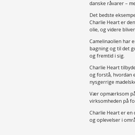
danske råvarer – me
Det bedste eksempe
Charlie Heart er den
olie, og videre bliv
Camelinaolien har en
bagning og til det g
og fremtid i sig.
Charlie Heart tilby
og forstå, hvordan e
nysgerrige madelske
Vær opmærksom på, a
virksomheden på for
Charlie Heart er en 
og oplevelser i omr