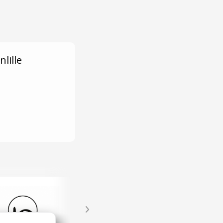
lille
d langdysse
Charlie Heart – lokale smagsoplevelser i Stenlille