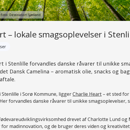
 Foto: Destination Sjælland
t – lokale smagsoplevelser i Stenli
ser
t i Stenlille forvandles danske råvarer til unikke sm
det Dansk Camelina – aromatisk olie, snacks og bag
aftale.
 i Stenlille i Sorø Kommune, ligger
Charlie Heart
– et sted for 
er forvandles danske råvarer til unikke smagsoplevelser, 
 fødevareudviklingsvirksomhed drevet af Charlotte Lund og 
for madinnovation, og de bruger deres viden og kreativitet på