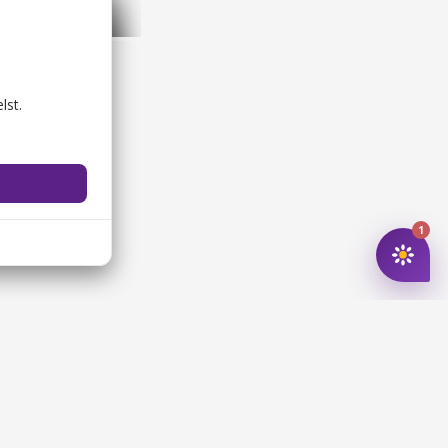
nder og ruiner
Lokale smagsoplevelser
lst.
1