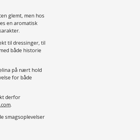
ten glemt, men hos
sses en aromatisk
karakter.
 til dressinger, til
 med både historie
elina på nært hold
velse for både
kt derfor
t.com
.
kale smagsoplevelser