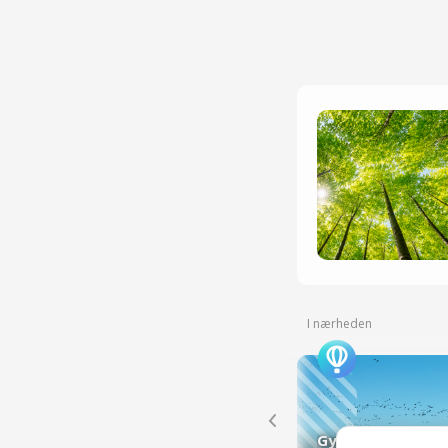
I nærheden
Gyrstinge Sø