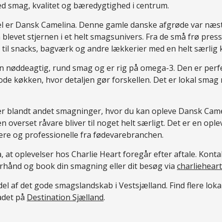
d smag, kvalitet og bæredygtighed i centrum.
l er Dansk Camelina. Denne gamle danske afgrøde var næs
 blevet stjernen i et helt smagsunivers. Fra de små frø pre
er til snacks, bagværk og andre lækkerier med en helt særlig 
 nøddeagtig, rund smag og er rig på omega-3. Den er perfekt
ode køkken, hvor detaljen gør forskellen. Det er lokal smag
der blandt andet smagninger, hvor du kan opleve Dansk Cam
n overset råvare bliver til noget helt særligt. Det er en ople
re og professionelle fra fødevarebranchen.
t oplevelser hos Charlie Heart foregår efter aftale. Konta
hånd og book din smagning eller dit besøg via
charliehear
del af det gode smagslandskab i Vestsjælland. Find flere lo
ådet på
Destination Sjælland
.