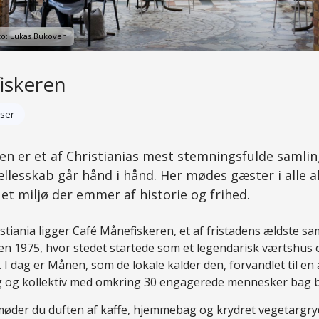
to: Lukas Bukoven
iskeren
ser
en er et af Christianias mest stemningsfulde samlin
ællesskab går hånd i hånd. Her mødes gæster i alle al
 et miljø der emmer af historie og frihed.
ristiania ligger Café Månefiskeren, et af fristadens ældste s
iden 1975, hvor stedet startede som et legendarisk værtshus
 I dag er Månen, som de lokale kalder den, forvandlet til en 
g og kollektiv med omkring 30 engagerede mennesker bag 
møder du duften af kaffe, hjemmebag og krydret vegetargry