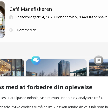
Café Månefiskeren
Vesterbrogade 4, 1620 København V, 1440 København
Hjemmeside
otel
Simian - udstillingssted for samtidskunst
Gallerier og kunsthaller
Parkering
s med at forbedre din oplevelse
ies til at tilpasse indhold, vise relevant indhold og analysere trafik.
selv, hvilke cookies vi må bruge – og kan ændre dit valg når som he