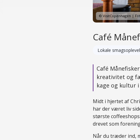
© VisitCopenhagen | Fo
Café Månef
Lokale smagsoplevel
Café Månefisker
kreativitet og f
kage og kultur i
Midt i hjertet af Ch
har der været liv s
største coffeeshops.
drevet som forenin
Når du træder ind, 