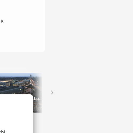
 K
Parkering Københavns Lufthavn
Clarion Hotel Copenhagen Airport
Hoteller
lst.