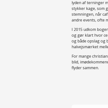
lyden af terninger
stykker kage, som gæ
stemningen, når café
andre events, ofte 
I 2015 udkom bogen 
og gør klart hvor ce
og både opslag og b
halvejsmærket melle
For mange christian
blid, imødekommende
flyder sammen.