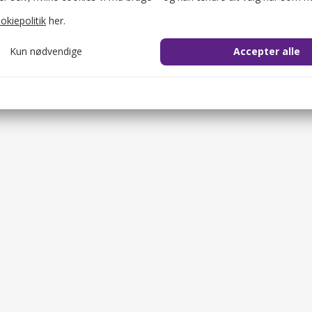
okiepolitik
her.
Kun nødvendige
Accepter alle
cookie_consent
1 år
il at gemme brugerens cookie-samtykke.
ession
2 timer
il at identificere brugerens browsersession.
Sælg gavekort
OKEN
2 timer
Restauranter
il at sikre både brugeren og websitet mod cross-site request forgery-
Overnatningsste