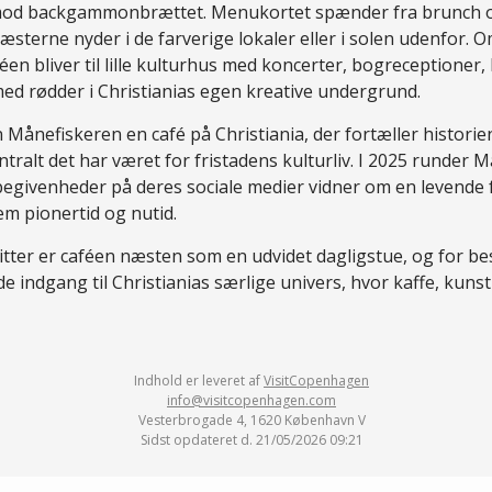
 mod backgammonbrættet. Menukortet spænder fra brunch og
sterne nyder i de farverige lokaler eller i solen udenfor. O
en bliver til lille kulturhus med koncerter, bogreceptioner,
med rødder i Christianias egen kreative undergrund.
Månefiskeren en café på Christiania, der fortæller historien
ntralt det har været for fristadens kulturliv. I 2025 runder 
egivenheder på deres sociale medier vidner om en levende f
m pionertid og nutid.
itter er caféen næsten som en udvidet dagligstue, og for b
 indgang til Christianias særlige univers, hvor kaffe, kuns
Indhold er leveret af
VisitCopenhagen
info@visitcopenhagen.com
Vesterbrogade 4, 1620 København V
Sidst opdateret d. 21/05/2026 09:21