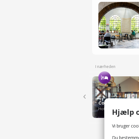
I nærheden
Copenhagen Go H
Hoteller
Hjælp o
Vi bruger cook
Du bestemmer 