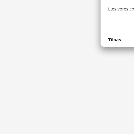
Læs vores
co
Tilpas
bellis_
Bruges t
bellis_s
Bruges t
Bellis © 2026
XSRF-T
Bellis ApS
Bruges t
Brobygårdvej 17