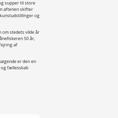
 supper til store
m aftenen skifter
 kunstudstillinger og
 om stedets vilde år
Månefiskeren 50 år,
ejring af
esøgende er den en
t og fællesskab