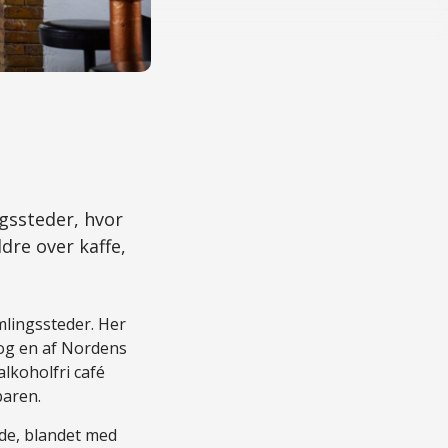
gssteder, hvor
dre over kaffe,
amlingssteder. Her
 og en af Nordens
alkoholfri café
baren.
de, blandet med