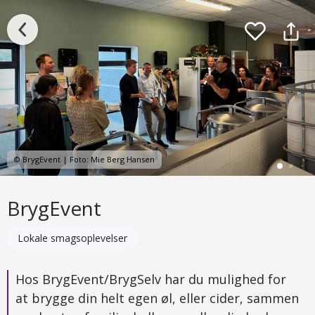
© BrygEvent | Foto: Mie Berg Hansen
BrygEvent
Lokale smagsoplevelser
Hos BrygEvent/BrygSelv har du mulighed for
at brygge din helt egen øl, eller cider, sammen