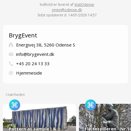
Indhold er leveret af
VisitOdense
jmjen@odense.dk
Sidst opdateret d. 14/01/2026 14:57
BrygEvent
Energivej 38, 5260 Odense S
info@brygevent.dk
+45 20 24 13 33
Hjemmeside
I nærheden
Pattern as sample I & II - Nr. 9
Fløjtespilleren - Nr.1