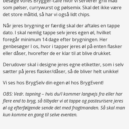
besøge vores Brygger-cafe hvor vi serverer grill mad
som pølser, currywurst og pølsemix. Skal det ikke være
det store måltid, så har vi også lidt chips.
Når jeres brygning er færdig skal der aftales en tappe
dato. I skal nemlig tappe selv jeres egen øl, hvilket
foregår minimum 14 dage efter brygningen. Her
genbesøger I os, hvor i tapper jeres øl på enten flasker
eller dåser, hvorefter de er klar til at blive drukket.
Derudover skal i designe jeres egne etiketter, som i selv
sætter på jeres flasker/dåser, så de bliver helt unikke!
Vi ses hos BrygSelv din egen øl hos BrygEvent!
OBS: Vedr. tapning – hvis du/I kommer langvejs fra eller har
flere end to bryg, så tilbyder vi at tappe og pasteurisere jeres
øl og efterfølgende sende det med fragtmanden. Så skal man
kun komme en gang til selve eventen.