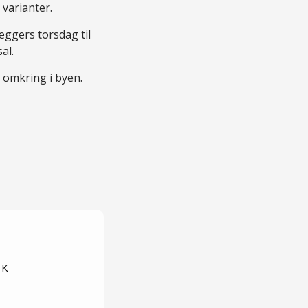
varianter.
eggers torsdag til
al.
 omkring i byen.
 K