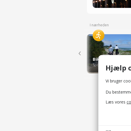
I nærheden
Biking People
Sport og aktiviteter
Hjælp o
Vi bruger cook
Du bestemmer 
Læs vores
co