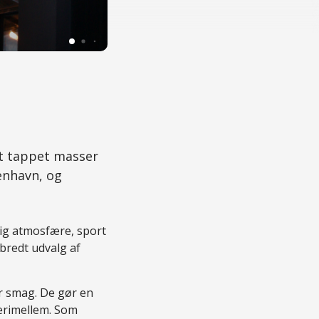
© Bootleggers | Foto: Bootleggers
et tappet masser
enhavn, og
lig atmosfære, sport
bredt udvalg af
r smag. De gør en
derimellem. Som