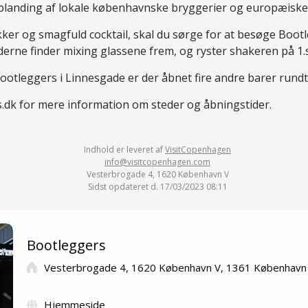
 blanding af lokale københavnske bryggerier og europæiske 
kker og smagfuld cocktail, skal du sørge for at besøge Bootl
erne finder mixing glassene frem, og ryster shakeren på 1.s
ootleggers i Linnesgade er der åbnet fire andre barer rundt
dk for mere information om steder og åbningstider.
Indhold er leveret af
VisitCopenhagen
info@visitcopenhagen.com
Vesterbrogade 4, 1620 København V
Sidst opdateret d. 17/03/2023 08:11
Bootleggers
Vesterbrogade 4, 1620 København V, 1361 København
Hjemmeside