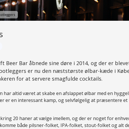
ootleggers
s
ft Beer Bar åbnede sine døre i 2014, og der er blev
 Bootleggers er nu den næststørste ølbar-kæde i Køb
keren for at servere smagfulde cocktails.
n har altid været at skabe en afslappet ølbar med en hygge
r er en interessant kamp, og selvfølgelig at præsentere et 
ring 20 haner at vælge imellem, og der er noget for enhve
komme både pilsner-folket, IPA-folket, stout-folket og alt 