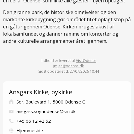
en del af Odense, som ikke alle gæster i byen opdager.
Den grønne park, de historiske omgivelser og den
markante kirkebygning gør området til et oplagt stop på
en gåtur gennem Odense. Kirken bruges aktivt af
lokalsamfundet og danner ramme om koncerter og
andre kulturelle arrangementer året igennem.
Indhold er leveret af
VisitOdense
jmjen@odense.dk
Sidst opdateret d. 27/07/2026 10:44
Ansgars Kirke, bykirke
Sdr. Boulevard 1, 5000 Odense C
ansgars.sognodense@km.dk
+45 66 12 42 52
Hjemmeside