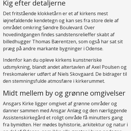
Kig efter detaljerne
Det fritstående klokketårn er et af kirkens mest
iøjnefaldende kendetegn og kan ses fra store dele af
området omkring Søndre Boulevard. Over
hovedindgangen findes sandstensrelieffer skabt af
billedhugger Thomas Bærentzen, som også har sat sit
præg på andre markante bygninger i Odense.
Indenfor kan du opleve kirkens kunstneriske
udsmykning, blandt andet altertavlen af Axel Poulsen og
freskomalerier udført af Niels Skovgaard. De bidrager til
den stemningsfulde atmosfære i kirkerummet.
Midt mellem by og grønne omgivelser
Ansgars Kirke ligger omgivet af grønne områder og
danner sammen med Ansgar Anlæg og den nærliggende
Assistenskirkegård et roligt område få minutters gang
fra bymidten. Her mødes byhistorie, arkitektur og natur i