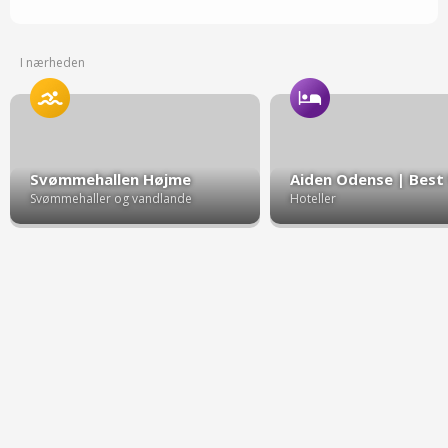
I nærheden
Svømmehallen Højme
Svømmehaller og vandlande
Hoteller