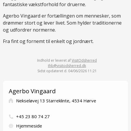
fantastiske vækstforhold for druerne.
Agerbo Vingaard er fortællingen om mennesker, som
drømmer stort og lever livet. Som hylder traditionerne
og udfordrer normerne.
Fra fint og fornemt til enkelt og jordnært.
Indhold er leveret af
VisitOdsherred
thb@visitodsherred.dk
Sidst opdateret d. 04/06/2026 11:21
Agerbo Vingaard
Nekseløvej 13 Starreklinte, 4534 Hørve
+45 23 80 74 27
Hjemmeside