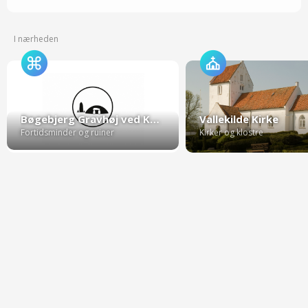
I nærheden
Bøgebjerg Gravhøj ved Kalundborg
Vallekilde Kirke
Fortidsminder og ruiner
Kirker og klostre