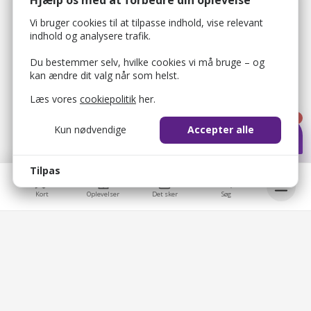
Vi bruger cookies til at tilpasse indhold, vise relevant
indhold og analysere trafik.
Du bestemmer selv, hvilke cookies vi må bruge – og
kan ændre dit valg når som helst.
Læs vores
cookiepolitik
her.
1
Kun nødvendige
Accepter alle
Tilpas
Kort
Oplevelser
Det sker
Søg
bellis_cookie_consent
1 år
Bruges til at gemme brugerens cookie-samtykke.
Bellis © 2026