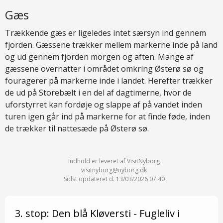
Gæs
Trækkende gæs er ligeledes intet særsyn ind gennem
fjorden. Gæssene trækker mellem markerne inde på land
og ud gennem fjorden morgen og aften. Mange af
gæssene overnatter i området omkring Østerø sø og
fouragerer på markerne inde i landet. Herefter trækker
de ud på Storebælt i en del af dagtimerne, hvor de
uforstyrret kan fordøje og slappe af på vandet inden
turen igen går ind på markerne for at finde føde, inden
de trækker til nattesæde på Østerø sø.
Indhold er leveret af
VisitNyborg
visitnyborg@nyborg.dk
Sidst opdateret d. 13/03/2026 07:40
3. stop: Den blå Kløversti - Fugleliv i