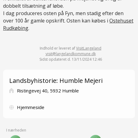
dobbelt tilsætning af løbe.
I dag produceres osten på Fyn, men stadig efter den
over 100 år gamle opskrift. Osten kan købes i
Ostehuset
Rudkøbing
.
Indhold er leveret af
VisitLangeland
visit@langelandkommune.dk
Sidst opdateret d. 13/11/2024 12:46
Landsbyhistorie: Humble Mejeri
Ristingevej 40, 5932 Humble
Hjemmeside
I nærheden