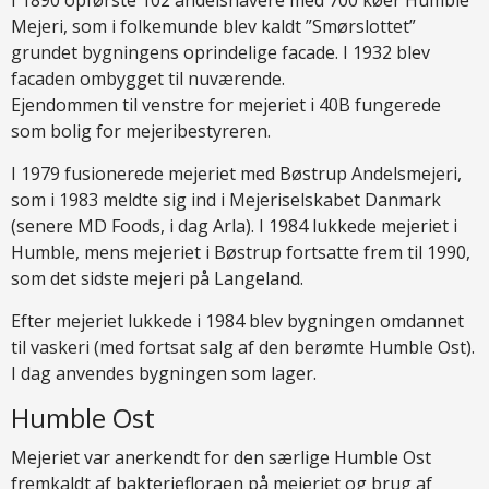
I 1890 opførste 102 andelshavere med 700 køer Humble
Mejeri, som i folkemunde blev kaldt ”Smørslottet”
grundet bygningens oprindelige facade. I 1932 blev
facaden ombygget til nuværende.
Ejendommen til venstre for mejeriet i 40B fungerede
som bolig for mejeribestyreren.
I 1979 fusionerede mejeriet med Bøstrup Andelsmejeri,
som i 1983 meldte sig ind i Mejeriselskabet Danmark
(senere MD Foods, i dag Arla). I 1984 lukkede mejeriet i
Humble, mens mejeriet i Bøstrup fortsatte frem til 1990,
som det sidste mejeri på Langeland.
Efter mejeriet lukkede i 1984 blev bygningen omdannet
til vaskeri (med fortsat salg af den berømte Humble Ost).
I dag anvendes bygningen som lager.
Humble Ost
Mejeriet var anerkendt for den særlige Humble Ost
fremkaldt af bakteriefloraen på mejeriet og brug af