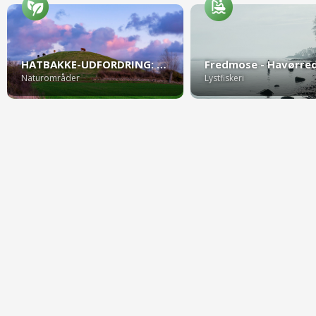
HATBAKKE-UDFORDRING: Kør på cykel gennem Hatbakke Himlen
Naturområder
Lystfiskeri