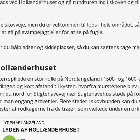
lads ved Hollænderhuset og gå rundturen ind i skoven og ti
e skovveje, men du er velkommen til fods i hele området, s
r at gå på svampejagt eller for at se på fugle.
er du bålpladser og siddepladser, så du kan sagtens tage 
Hollænderhuset
sten spillede en stor rolle på Nordlangeland i 1500- og 1600-t
ndingen og kort afstand til kysten, hvorfra murstenene blev u
an du nord for Stigtehavevej nær Stigtehavehus støde på fo
 man engang gravet ler. Flere steder i skovbunden kan du 
 rester af rodkagerne fra de træer, som væltede under en or