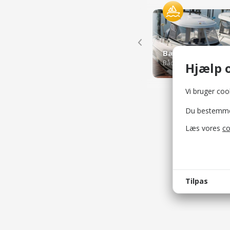
Bæltferie Bådudl
Bådudlejere
Hjælp o
Vi bruger cook
Du bestemmer 
Læs vores
co
Tilpas