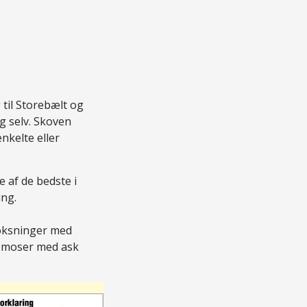
 til Storebælt og
g selv. Skoven
nkelte eller
 af de bedste i
ing.
voksninger med
g moser med ask