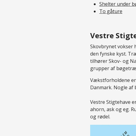
Shelter under b
To gåture
Vestre Stig
Skovbrynet vokser h
den fynske kyst. Tr
tilhører Skov- og Na
grupper af bøgetræe
Vækstforholdene er 
Danmark. Nogle af b
Vestre Stigtehave 
ahorn, ask og eg. R
og rødel.