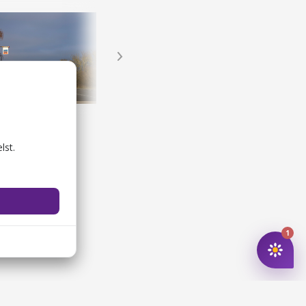
rn 1
LYT TIL KUNSTEN: Dyrene omkring mig
og kunsthaller
Street art og skulpturer
lst.
1