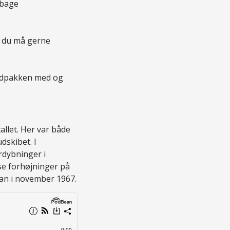
lbage
å du må gerne
madpakken med og
allet. Her var både
dskibet. I
rdybninger i
se forhøjninger på
kan i november 1967.