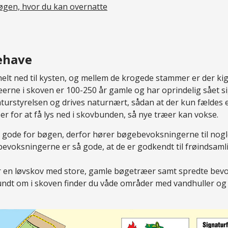
øgen, hvor du kan overnatte
tehave
elt ned til kysten, og mellem de krogede stammer er der kig
æerne i skoven er 100-250 år gamle og har oprindelig sået si
turstyrelsen og drives naturnært, sådan at der kun fældes e
r for at få lys ned i skovbunden, så nye træer kan vokse.
gode for bøgen, derfor hører bøgebevoksningerne til nogle
evoksningerne er så gode, at de er godkendt til frøindsaml
er en løvskov med store, gamle bøgetræer samt spredte be
undt om i skoven finder du våde områder med vandhuller o