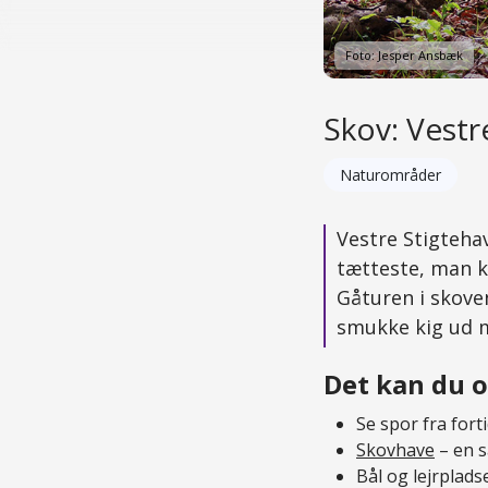
Foto: Jesper Ansbæk
Skov: Vestr
Naturområder
Vestre Stigteha
tætteste, man 
Gåturen i skove
smukke kig ud m
Det kan du o
Se spor fra for
Skovhave
– en s
Bål og lejrplads