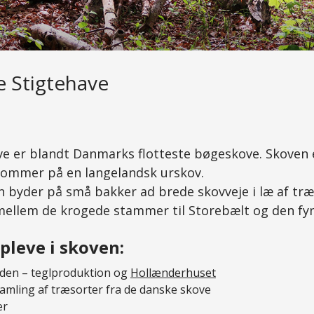
e Stigtehave
ve er blandt Danmarks flotteste bøgeskove. Skoven 
kommer på en langelandsk urskov.
n byder på små bakker ad brede skovveje i læ af t
ellem de krogede stammer til Storebælt og den fy
pleve i skoven:
tiden – teglproduktion og
Hollænderhuset
amling af træsorter fra de danske skove
er