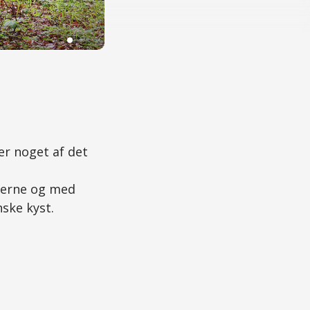
Foto: Jesper Ansbæk
er noget af det
ræerne og med
nske kyst.