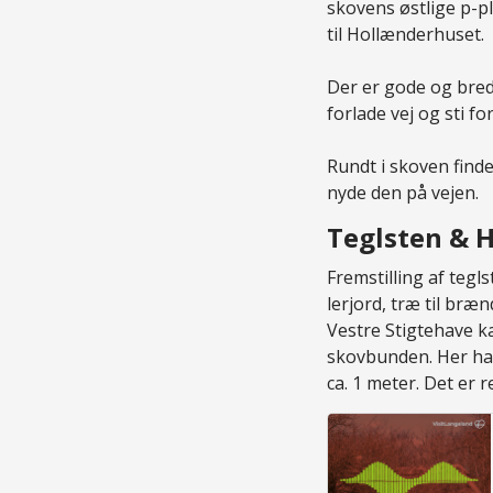
skovens østlige p-p
til Hollænderhuset.
Der er gode og bred
forlade vej og sti fo
Rundt i skoven find
nyde den på vejen.
Teglsten & 
Fremstilling af tegl
lerjord, træ til bræ
Vestre Stigtehave k
skovbunden. Her har
ca. 1 meter. Det er