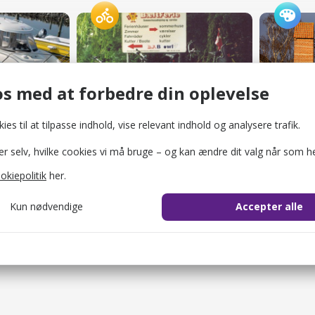
ejning
Bæltferie Cykeludlejning
Kunsttå
Cykeludlejere
Gallerier 
s med at forbedre din oplevelse
ies til at tilpasse indhold, vise relevant indhold og analysere trafik.
selv, hvilke cookies vi må bruge – og kan ændre dit valg når som he
okiepolitik
her.
Kun nødvendige
Accepter alle