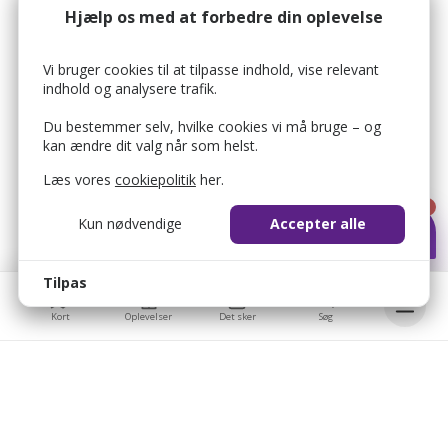
Hjælp os med at forbedre din oplevelse
Vi bruger cookies til at tilpasse indhold, vise relevant
indhold og analysere trafik.
Du bestemmer selv, hvilke cookies vi må bruge – og
kan ændre dit valg når som helst.
Læs vores
cookiepolitik
her.
1
Kun nødvendige
Accepter alle
Tilpas
Kort
Oplevelser
Det sker
Søg
Bellis © 2026
Bellis ApS
bellis_cookie_consent
1 år
Brobygårdvej 17