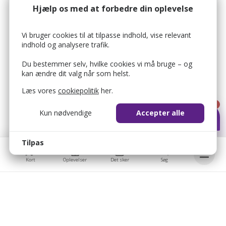
Hjælp os med at forbedre din oplevelse
Vi bruger cookies til at tilpasse indhold, vise relevant
indhold og analysere trafik.
Du bestemmer selv, hvilke cookies vi må bruge – og
kan ændre dit valg når som helst.
Læs vores
cookiepolitik
her.
1
Kun nødvendige
Accepter alle
Tilpas
Kort
Oplevelser
Det sker
Søg
Bellis © 2026
Bellis ApS
bellis_cookie_consent
1 år
Brobygårdvej 17