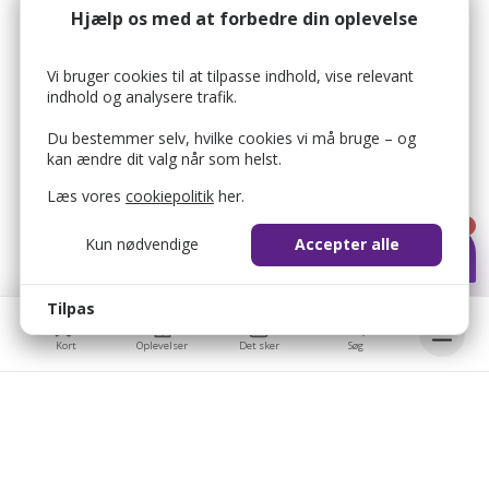
Hjælp os med at forbedre din oplevelse
Vi bruger cookies til at tilpasse indhold, vise relevant
indhold og analysere trafik.
Du bestemmer selv, hvilke cookies vi må bruge – og
kan ændre dit valg når som helst.
Læs vores
cookiepolitik
her.
1
Kun nødvendige
Accepter alle
Tilpas
Kort
Oplevelser
Det sker
Søg
Bellis © 2026
Bellis ApS
bellis_cookie_consent
1 år
Brobygårdvej 17