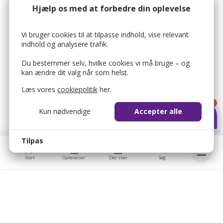
Hjælp os med at forbedre din oplevelse
Vi bruger cookies til at tilpasse indhold, vise relevant
indhold og analysere trafik.
Du bestemmer selv, hvilke cookies vi må bruge – og
kan ændre dit valg når som helst.
Læs vores
cookiepolitik
her.
1
Kun nødvendige
Accepter alle
Tilpas
Kort
Oplevelser
Det sker
Søg
Bellis © 2026
Bellis ApS
bellis_cookie_consent
1 år
Brobygårdvej 17