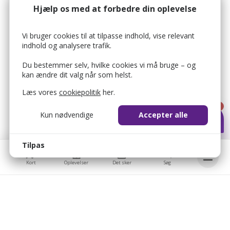
Hjælp os med at forbedre din oplevelse
Vi bruger cookies til at tilpasse indhold, vise relevant
indhold og analysere trafik.
Du bestemmer selv, hvilke cookies vi må bruge – og
kan ændre dit valg når som helst.
Læs vores
cookiepolitik
her.
1
Kun nødvendige
Accepter alle
Tilpas
Kort
Oplevelser
Det sker
Søg
Bellis © 2026
Bellis ApS
bellis_cookie_consent
1 år
Brobygårdvej 17