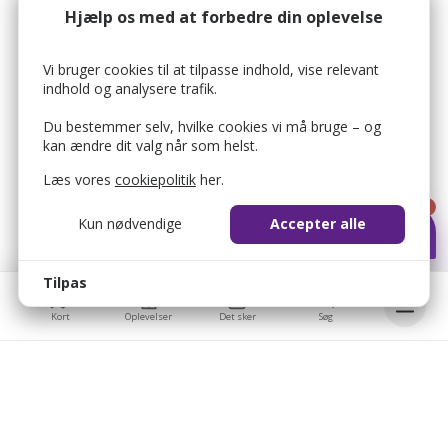
Hjælp os med at forbedre din oplevelse
Vi bruger cookies til at tilpasse indhold, vise relevant
indhold og analysere trafik.
Du bestemmer selv, hvilke cookies vi må bruge – og
kan ændre dit valg når som helst.
Læs vores
cookiepolitik
her.
1
Kun nødvendige
Accepter alle
Tilpas
Kort
Oplevelser
Det sker
Søg
Bellis © 2026
Bellis ApS
bellis_cookie_consent
1 år
Brobygårdvej 17