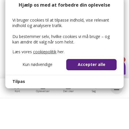
Hjælp os med at forbedre din oplevelse
Vi bruger cookies til at tilpasse indhold, vise relevant
indhold og analysere trafik.
Du bestemmer selv, hvilke cookies vi må bruge – og
kan ændre dit valg når som helst.
Læs vores
cookiepolitik
her.
1
Kun nødvendige
Accepter alle
Tilpas
Kort
Oplevelser
Det sker
Søg
Bellis © 2026
Bellis ApS
bellis_cookie_consent
1 år
Brobygårdvej 17