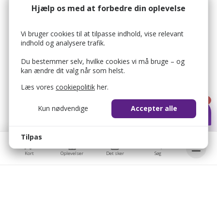
Hjælp os med at forbedre din oplevelse
Vi bruger cookies til at tilpasse indhold, vise relevant
indhold og analysere trafik.
Du bestemmer selv, hvilke cookies vi må bruge – og
kan ændre dit valg når som helst.
Læs vores
cookiepolitik
her.
1
Kun nødvendige
Accepter alle
Tilpas
Kort
Oplevelser
Det sker
Søg
Bellis © 2026
Bellis ApS
bellis_cookie_consent
1 år
Brobygårdvej 17