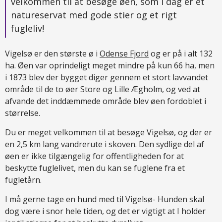
velkommen til at besøge øen, som i dag er et
natureservat med gode stier og et rigt
fugleliv!
Vigelsø er den største ø i
Odense Fjord
og er på i alt 132
ha. Øen var oprindeligt meget mindre på kun 66 ha, men
i 1873 blev der bygget diger gennem et stort lavvandet
område til de to øer Store og Lille Ægholm, og ved at
afvande det inddæmmede område blev øen fordoblet i
størrelse.
Du er meget velkommen til at besøge Vigelsø, og der er
en 2,5 km lang vandrerute i skoven. Den sydlige del af
øen er ikke tilgængelig for offentligheden for at
beskytte fuglelivet, men du kan se fuglene fra et
fugletårn.
I må gerne tage en hund med til Vigelsø- Hunden skal
dog være i snor hele tiden, og det er vigtigt at I holder