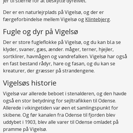
jer til stierne for at beskytte dyrelivet.
Der er en naturlejrplads på Vigelsø, og der er
færgeforbindelse mellem Vigelsø og
Klintebjerg
.
Fugle og dyr på Vigelsø
Der er store fugleflokke på Vigelsø, og du kan bl.a se
klyder, svaner, gæs, ænder. måger, terner, hjejler,
sortklirer, havmågen og vandrefalken. Vigelsø har også
en fast bestand rådyr, hare og fasan, og du kan se
kreaturer, der græsser på strandengene.
Vigelsøs historie
Vigelsø var allerede beboet i stenalderen, og den havde
også en stor betydning for sejltrafikken til Odense.
Allerede i vikingetiden var øen et samlingspunkt for
skibene. Og før kanalen fra Odense til fjorden blev
uddybet i 1903, blev alle varer til Odense omladet på
pramme på Vigelsø.