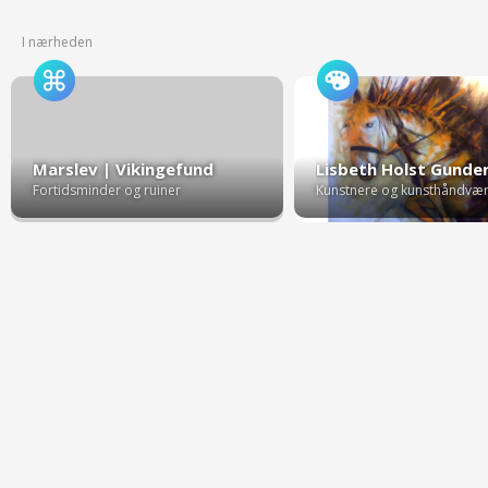
I nærheden
Marslev | Vikingefund
Lisbeth Holst Gunde
Fortidsminder og ruiner
Kunstnere og kunsthåndvæ