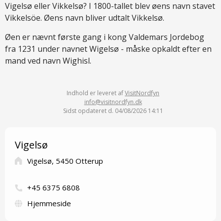
Vigelsø eller Vikkelsø? I 1800-tallet blev øens navn stavet
Vikkelsöe. Øens navn bliver udtalt Vikkelsø.
Øen er nævnt første gang i kong Valdemars Jordebog
fra 1231 under navnet Wigelsø - måske opkaldt efter en
mand ved navn Wighisl.
Indhold er leveret af
VisitNordfyn
info@visitnordfyn.dk
Sidst opdateret d. 04/08/2026 14:11
Vigelsø
Vigelsø, 5450 Otterup
+45 6375 6808
Hjemmeside